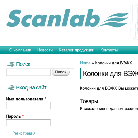
Пе
ос
со
Главное меню
О компании
Новости
Каталог продукции
Контакты
Home
»
Колонки для ВЭЖХ
Поиск
Вы здесь
Колонки для ВЭ
Поиск
Вход на сайт
Колонки для ВЭЖХ Вы может
Имя пользователя
*
Товары
К сожалению в данном раздел
Пароль
*
Регистрация